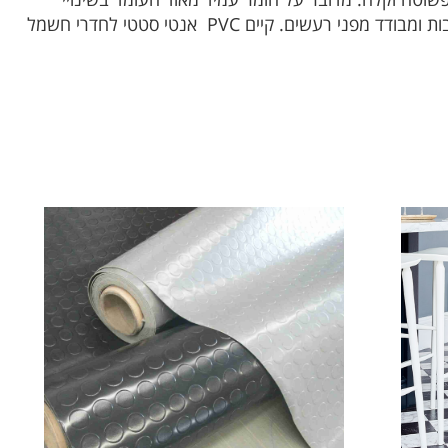
טמפרטורות, ואינו נשחק. ניתן לקבל PVC דמוי עץ, דמוי שיש ודמוי בטון PVC אינו רגיש לרטיבות ומבודד מפני רעשים. קיים PVC אנטי סטטי לחדרי חשמל